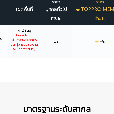
ราคา
ราคา
เขตพื้นที่
บุคคลทั่วไป
TOPPRO MEM
ท่านละ
ท่านละ
👷‍♀
กาฬสินธุ์
( ห้องประชุม
าร
สำนักงานสวัสดิการ
ฟรี
ฟรี
และคุ้มครองแรงงาน
จังหวัดกาฬสินธุ์ )
มาตรฐานระดับสากล