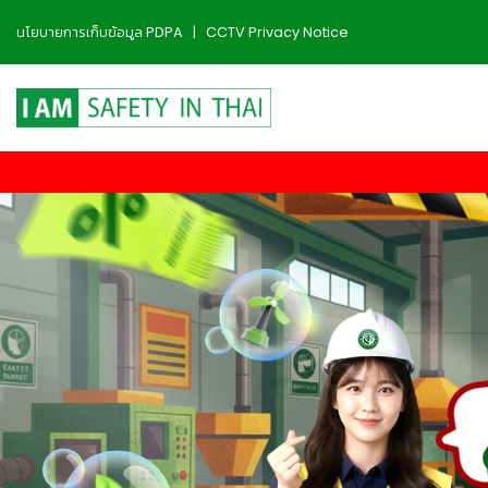
👷
👷‍♀
🦺
นโยบายการเก็บข้อมูล PDPA
|
CCTV Privacy Notice