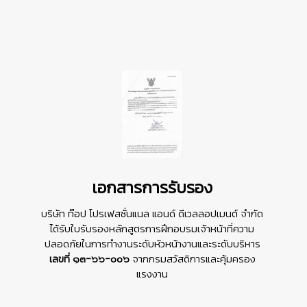
เอกสารการรับรอง
บริษัท ท๊อป โปรเฟสชั่นแนล แอนด์ ดีเวลลอปเมนต์ จํากัด
ได้รับใบรับรองหลักสูตรการฝึกอบรมเจ้าหน้าที่ความ
ปลอดภัยในการทำงานระดับหัวหน้างานและระดับบริหาร
เลขที่ ๑๓-๖๖-๐๐๖
จากกรมสวัสดิการและคุ้มครอง
แรงงาน